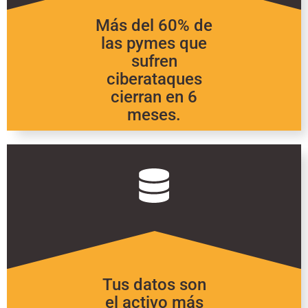
Más del 60% de
las pymes que
sufren
ciberataques
cierran en 6
meses.
Tus datos son
el activo más