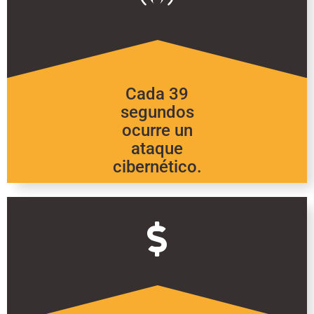
Cada 39
segundos
ocurre un
ataque
cibernético.