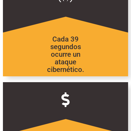
Cada 39
segundos
ocurre un
ataque
cibernético.