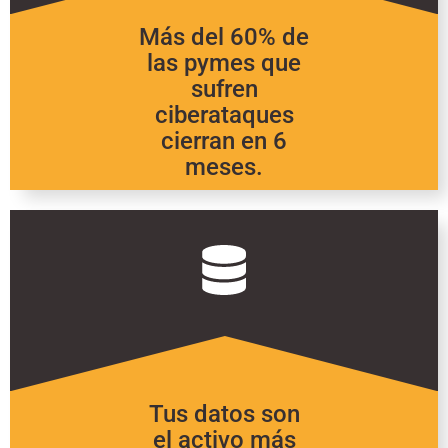
Más del 60% de
las pymes que
sufren
ciberataques
cierran en 6
meses.
Tus datos son
el activo más