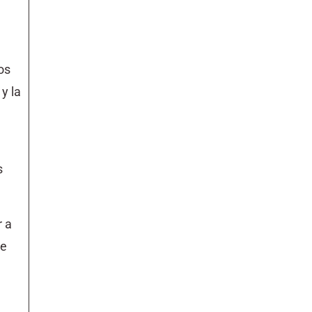
os
y la
s
r a
ue