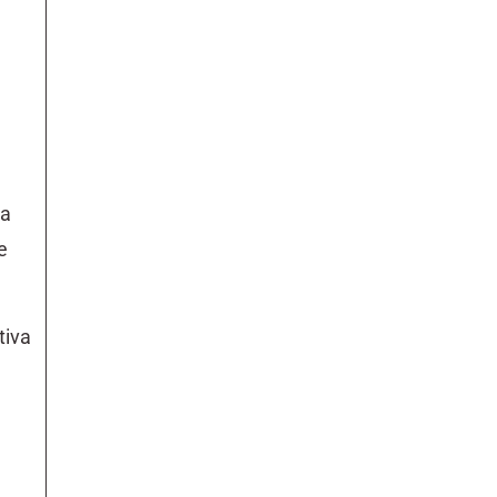
 a
e
tiva