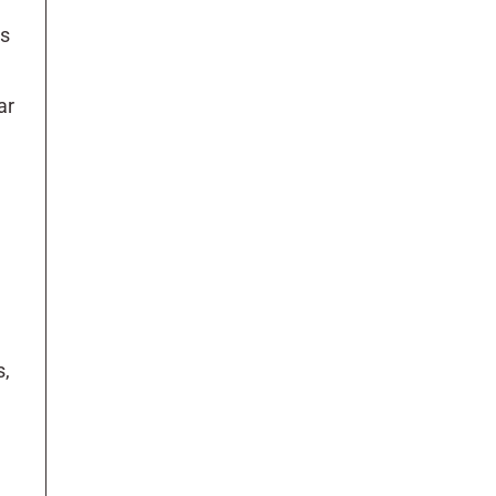
es
ar
s,