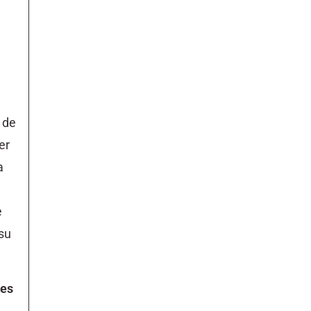
 de
er
a
e
 su
nes