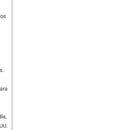
ios
s.
para
ía,
 UU.