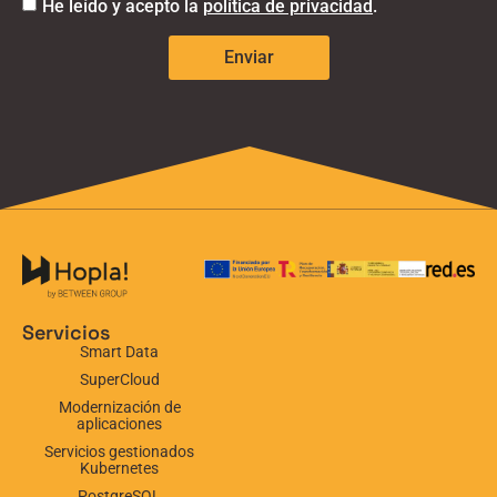
He leído y acepto la
política de privacidad
.
Enviar
Servicios
Smart Data
SuperCloud
Modernización de
aplicaciones
Servicios gestionados
Kubernetes
PostgreSQL