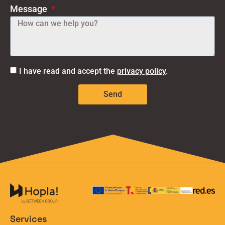
Message
I have read and accept the
privacy policy
.
Send
Services